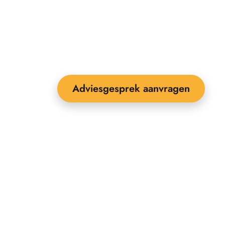
Adviesgesprek aanvragen
EEBOP: 25 jaar specialist in
uitenruimte-inrichting
ontact