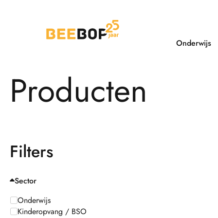
Ga
naar
de
inhoud
Onderwijs
Producten
Filters
Sector
Onderwijs
Kinderopvang / BSO