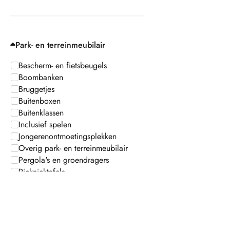
Park- en terreinmeubilair
Bescherm- en fietsbeugels
Boombanken
Bruggetjes
Buitenboxen
Buitenklassen
Inclusief spelen
Jongerenontmoetingsplekken
Overig park- en terreinmeubilair
Pergola's en groendragers
Picknicktafels
Schaduwdoeken
Verstopplekjes
Zitelementen