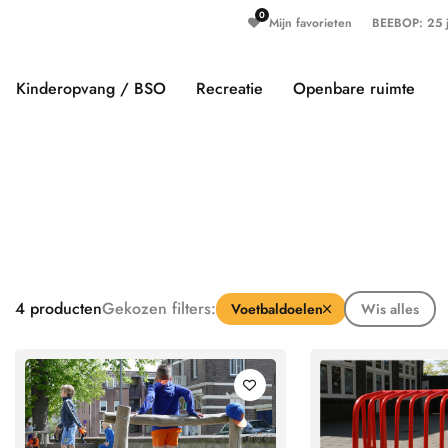
Mijn favorieten
BEEBOP: 25 ja
Kinderopvang / BSO
Recreatie
Openbare ruimte
4
producten
Gekozen filters:
Voetbaldoelen
Wis alles