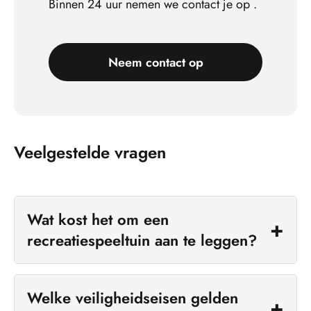
Binnen 24 uur nemen we contact je op .
Neem contact op
Veelgestelde vragen
Wat kost het om een
recreatiespeeltuin aan te leggen?
De kosten voor een complete recreatiespeeltuin
liggen tussen €400 en €1.200 per vierkante
Welke veiligheidseisen gelden