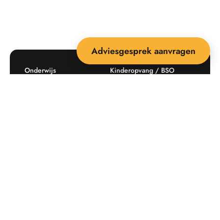
Adviesgesprek aanvragen
Onderwijs
Kinderopvang / BSO
Recreatie
Openbare ruimte
Producten
Offerte aanvragen
Mijn favorieten
Maatwerk
Informatie plaatsingskosten
Verkoopvoorwaarden
BEEBOP: 25 jaar specialist
Contact
in buitenruimte-inrichting
Downloads