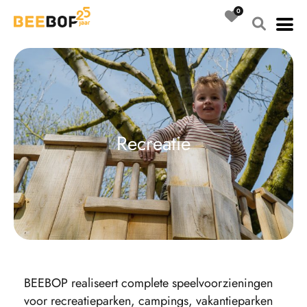
Ga
naar
de
inhoud
R
e
c
r
e
a
t
i
e
BEEBOP realiseert complete speelvoorzieningen
voor recreatieparken, campings, vakantieparken