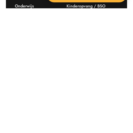
Onderwijs
Kinderopvang / BSO
Recreatie
Openbare ruimte
Producten
Offerte aanvragen
Mijn favorieten
Maatwerk
Informatie plaatsingskosten
Verkoopvoorwaarden
BEEBOP: 25 jaar specialist
Contact
in buitenruimte-inrichting
Downloads
Nieuwsbrief
Op de hoogte blijven van aanbiedingen en