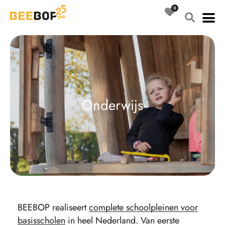
Ga
naar
de
inhoud
O
n
d
e
r
w
i
j
s
BEEBOP realiseert
complete schoolpleinen voor
basisscholen
in heel Nederland. Van eerste