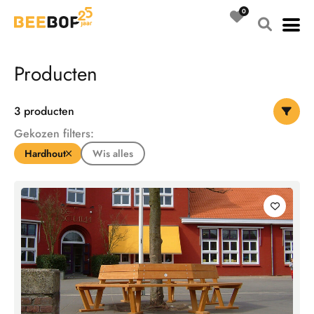
Ga
naar
de
inhoud
Producten
3
producten
Gekozen filters:
Hardhout
Wis alles