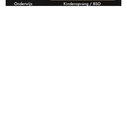
Onderwijs
Kinderopvang / BSO
Recreatie
Openbare ruimte
Producten
Offerte aanvragen
Mijn favorieten
Maatwerk
Informatie plaatsingskosten
Verkoopvoorwaarden
BEEBOP: 25 jaar specialist
Contact
in buitenruimte-inrichting
Downloads
Nieuwsbrief
Op de hoogte blijven van aanbiedingen en