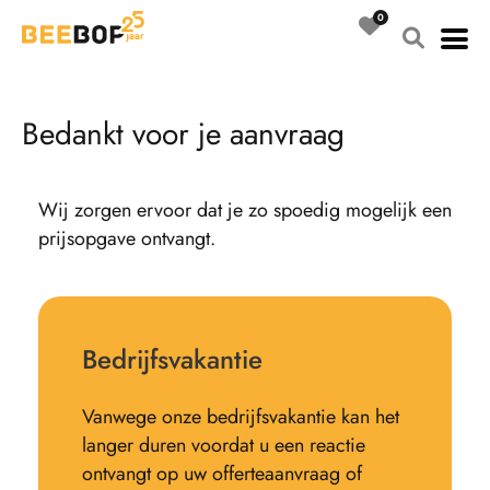
Ga
naar
de
inhoud
B
e
d
a
n
k
t
v
o
o
r
j
e
a
a
n
v
r
a
a
g
Wij zorgen ervoor dat je zo spoedig mogelijk een
prijsopgave ontvangt.
Bedrijfsvakantie
Vanwege onze bedrijfsvakantie kan het
langer duren voordat u een reactie
ontvangt op uw offerteaanvraag of