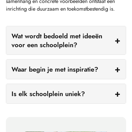
samenhang en concrete voorbeelden ontstaat een
inrichting die duurzaam en toekomstbestendig is.
Wat wordt bedoeld met ideeën
voor een schoolplein?
Het gaat om keuzes die bijdragen aan de
inrichting als geheel, niet om losse
Waar begin je met inspiratie?
toevoegingen.
Bij het observeren van hoe het plein dagelijks
wordt gebruikt.
Is elk schoolplein uniek?
Ja. Elk plein vraagt om een eigen vertaling van
ideeën, afgestemd op context en gebruikers.