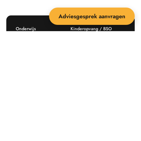
Adviesgesprek aanvragen
Onderwijs
Kinderopvang / BSO
Recreatie
Openbare ruimte
Producten
Offerte aanvragen
Mijn favorieten
Maatwerk
Informatie plaatsingskosten
Verkoopvoorwaarden
BEEBOP: 25 jaar specialist
Contact
in buitenruimte-inrichting
Downloads