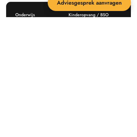
Adviesgesprek aanvragen
Onderwijs
Kinderopvang / BSO
Recreatie
Openbare ruimte
Producten
Offerte aanvragen
Mijn favorieten
Maatwerk
Informatie plaatsingskosten
Verkoopvoorwaarden
BEEBOP: 25 jaar specialist
Contact
in buitenruimte-inrichting
Downloads
Nieuwsbrief