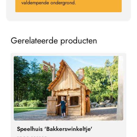
valdempende ondergrond.
G
e
r
e
l
a
t
e
e
r
d
e
p
r
o
d
u
c
t
e
n
Speelhuis 'Bakkerswinkeltje'