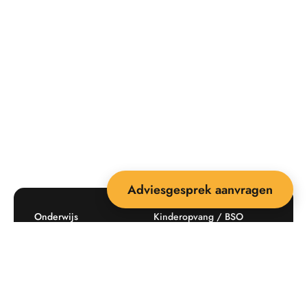
Adviesgesprek aanvragen
Onderwijs
Kinderopvang / BSO
Recreatie
Openbare ruimte
Producten
Offerte aanvragen