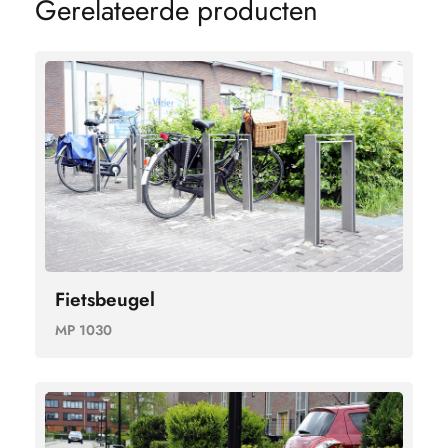
G
e
r
e
l
a
t
e
e
r
d
e
p
r
o
d
u
c
t
e
n
Fietsbeugel
MP 1030