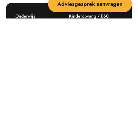
Adviesgesprek aanvragen
Onderwijs
Kinderopvang / BSO
Recreatie
Openbare ruimte
Producten
Offerte aanvragen
Mijn favorieten
Maatwerk
Informatie plaatsingskosten
Verkoopvoorwaarden
BEEBOP: 25 jaar specialist
Contact
in buitenruimte-inrichting
Downloads
Nieuwsbrief