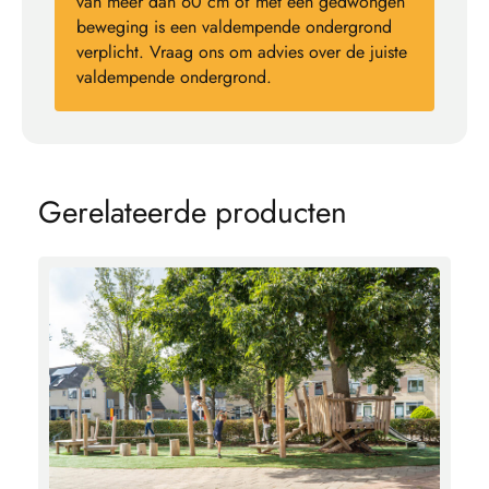
van meer dan 60 cm of met een gedwongen
beweging is een valdempende ondergrond
verplicht. Vraag ons om advies over de juiste
valdempende ondergrond.
G
e
r
e
l
a
t
e
e
r
d
e
p
r
o
d
u
c
t
e
n