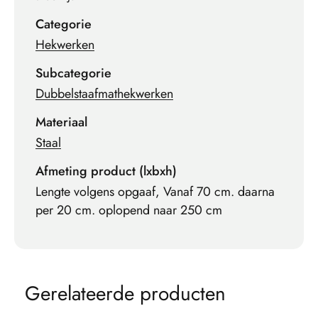
Categorie
Hekwerken
Subcategorie
Dubbelstaafmathekwerken
Materiaal
Staal
Afmeting product (lxbxh)
Lengte volgens opgaaf, Vanaf 70 cm. daarna
per 20 cm. oplopend naar 250 cm
G
e
r
e
l
a
t
e
e
r
d
e
p
r
o
d
u
c
t
e
n