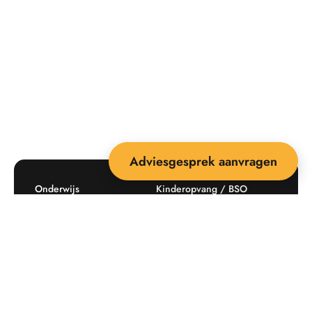
Adviesgesprek aanvragen
Onderwijs
Kinderopvang / BSO
Recreatie
Openbare ruimte
Producten
Offerte aanvragen
Mijn favorieten
Maatwerk
Informatie plaatsingskosten
Verkoopvoorwaarden