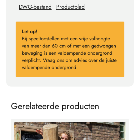
DWG-bestand
Productblad
Let op!
Bij speeltoestellen met een vrije valhoogte
van meer dan 60 cm of met een gedwongen
beweging is een valdempende ondergrond
verplicht. Vraag ons om advies over de juiste
valdempende ondergrond.
G
e
r
e
l
a
t
e
e
r
d
e
p
r
o
d
u
c
t
e
n