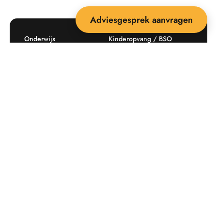
Adviesgesprek aanvragen
Onderwijs
Kinderopvang / BSO
Recreatie
Openbare ruimte
Producten
Offerte aanvragen
Mijn favorieten
Maatwerk
Informatie plaatsingskosten
Verkoopvoorwaarden
BEEBOP: 25 jaar specialist
Contact
in buitenruimte-inrichting
Downloads
Nieuwsbrief