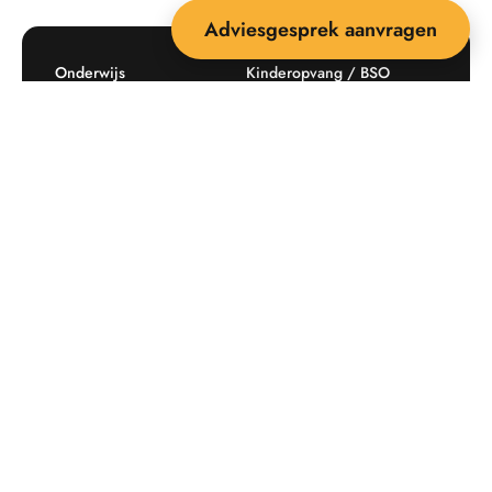
Adviesgesprek aanvragen
Onderwijs
Kinderopvang / BSO
Recreatie
Openbare ruimte
Producten
Offerte aanvragen
Mijn favorieten
Maatwerk
Informatie plaatsingskosten
Verkoopvoorwaarden
BEEBOP: 25 jaar specialist
Contact
in buitenruimte-inrichting
Downloads
Nieuwsbrief