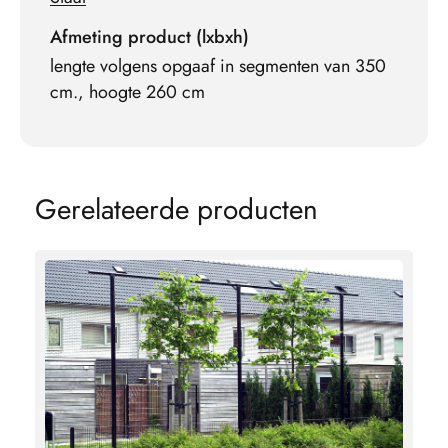
Afmeting product (lxbxh)
lengte volgens opgaaf in segmenten van 350
cm., hoogte 260 cm
G
e
r
e
l
a
t
e
e
r
d
e
p
r
o
d
u
c
t
e
n