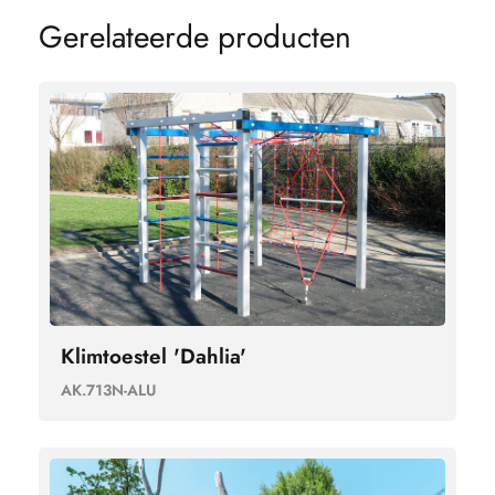
G
e
r
e
l
a
t
e
e
r
d
e
p
r
o
d
u
c
t
e
n
Klimtoestel 'Dahlia'
AK.713N-ALU