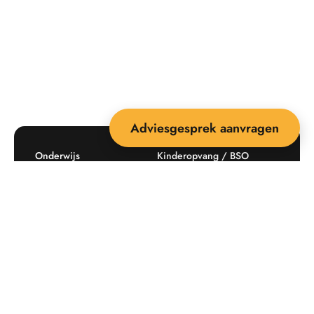
Adviesgesprek aanvragen
Onderwijs
Kinderopvang / BSO
Recreatie
Openbare ruimte
Producten
Offerte aanvragen
Mijn favorieten
Maatwerk
Informatie plaatsingskosten
Verkoopvoorwaarden
BEEBOP: 25 jaar specialist
Contact