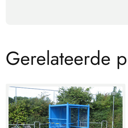
G
e
r
e
l
a
t
e
e
r
d
e
p