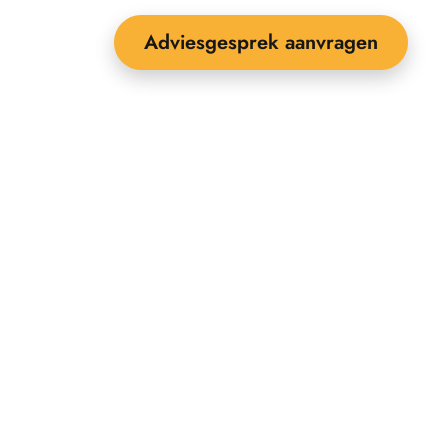
Adviesgesprek aanvragen
EEBOP: 25 jaar specialist in
uitenruimte-inrichting
ontact
ownloads