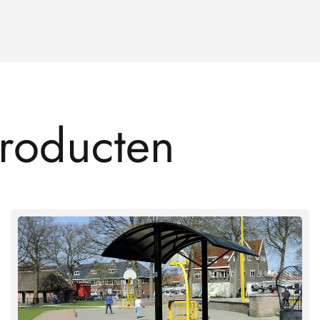
r
o
d
u
c
t
e
n