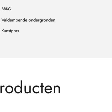
BBKG
Valdempende ondergronden
Kunstgras
r
o
d
u
c
t
e
n