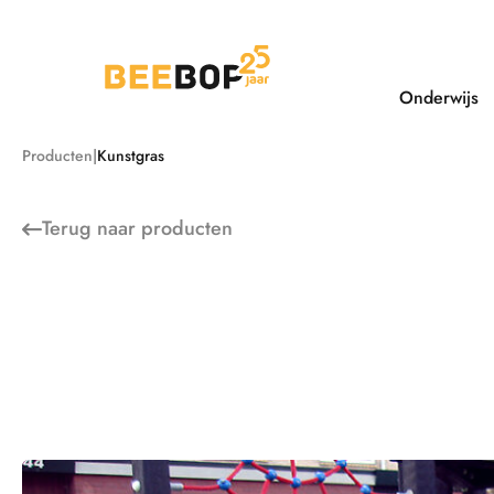
Ga
naar
de
inhoud
Onderwijs
Producten
Kunstgras
Terug naar
producten