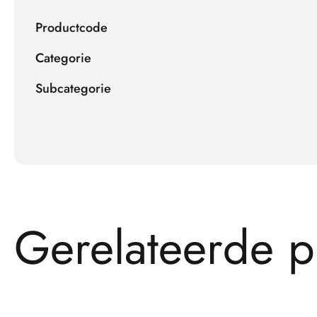
Productcode
Categorie
Subcategorie
G
e
r
e
l
a
t
e
e
r
d
e
p