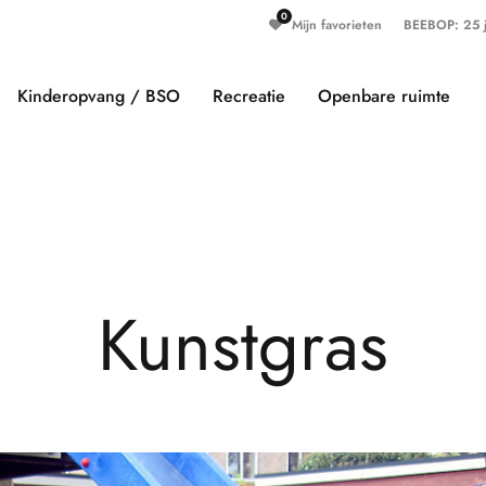
Mijn favorieten
BEEBOP: 25 ja
Kinderopvang / BSO
Recreatie
Openbare ruimte
K
u
n
s
t
g
r
a
s