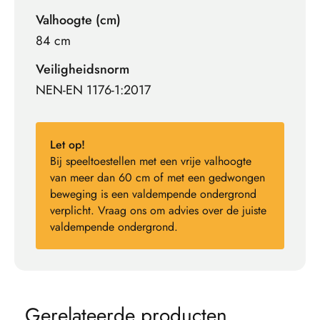
Valhoogte (cm)
84 cm
Veiligheidsnorm
NEN-EN 1176-1:2017
Let op!
Bij speeltoestellen met een vrije valhoogte
van meer dan 60 cm of met een gedwongen
beweging is een valdempende ondergrond
verplicht. Vraag ons om advies over de juiste
valdempende ondergrond.
G
e
r
e
l
a
t
e
e
r
d
e
p
r
o
d
u
c
t
e
n