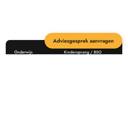
Adviesgesprek aanvragen
Onderwijs
Kinderopvang / BSO
Recreatie
Openbare ruimte
Producten
Offerte aanvragen
Mijn favorieten
Maatwerk
Informatie plaatsingskosten
Verkoopvoorwaarden
BEEBOP: 25 jaar specialist
Contact
in buitenruimte-inrichting