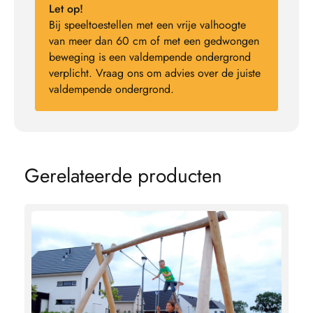
Let op!
Bij speeltoestellen met een vrije valhoogte
van meer dan 60 cm of met een gedwongen
beweging is een valdempende ondergrond
verplicht. Vraag ons om advies over de juiste
valdempende ondergrond.
G
e
r
e
l
a
t
e
e
r
d
e
p
r
o
d
u
c
t
e
n