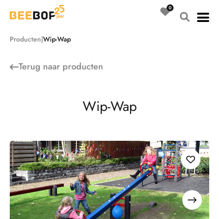
Ga
naar
de
Producten
Wip-Wap
inhoud
Terug naar
producten
W
i
p
-
W
a
p