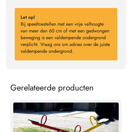
Let op!
Bij speeltoestellen met een vrije valhoogte
van meer dan 60 cm of met een gedwongen
beweging is een valdempende ondergrond
verplicht. Vraag ons om advies over de juiste
valdempende ondergrond.
G
e
r
e
l
a
t
e
e
r
d
e
p
r
o
d
u
c
t
e
n