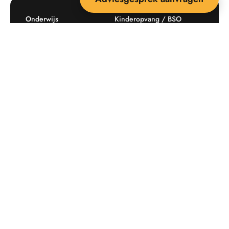
Onderwijs
Kinderopvang / BSO
Recreatie
Openbare ruimte
Producten
Offerte aanvragen
Mijn favorieten
Maatwerk
Informatie plaatsingskosten
Verkoopvoorwaarden
BEEBOP: 25 jaar specialist
Contact
in buitenruimte-inrichting
Downloads
Nieuwsbrief