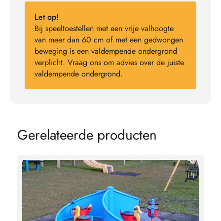
Let op!
Bij speeltoestellen met een vrije valhoogte
van meer dan 60 cm of met een gedwongen
beweging is een valdempende ondergrond
verplicht. Vraag ons om advies over de juiste
valdempende ondergrond.
G
e
r
e
l
a
t
e
e
r
d
e
p
r
o
d
u
c
t
e
n