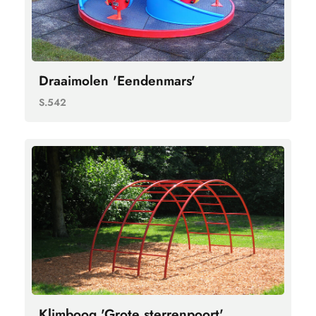
Draaimolen 'Eendenmars'
S.542
Klimboog 'Grote sterrenpoort'