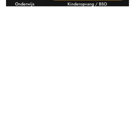
Onderwijs
Kinderopvang / BSO
Recreatie
Openbare ruimte
Producten
Offerte aanvragen
Mijn favorieten
Maatwerk
Informatie plaatsingskosten
Verkoopvoorwaarden
BEEBOP: 25 jaar specialist
Contact
in buitenruimte-inrichting
Downloads
Nieuwsbrief
Op de hoogte blijven van aanbiedingen en