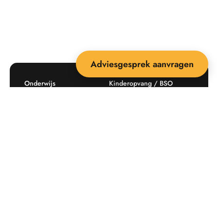
Adviesgesprek aanvragen
Onderwijs
Kinderopvang / BSO
Recreatie
Openbare ruimte
Producten
Offerte aanvragen
Mijn favorieten
Maatwerk
Informatie plaatsingskosten
Verkoopvoorwaarden
BEEBOP: 25 jaar specialist
Contact
in buitenruimte-inrichting