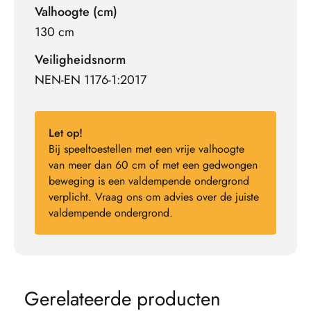
Valhoogte (cm)
130 cm
Veiligheidsnorm
NEN-EN 1176-1:2017
Let op!
Bij speeltoestellen met een vrije valhoogte
van meer dan 60 cm of met een gedwongen
beweging is een valdempende ondergrond
verplicht. Vraag ons om advies over de juiste
valdempende ondergrond.
G
e
r
e
l
a
t
e
e
r
d
e
p
r
o
d
u
c
t
e
n