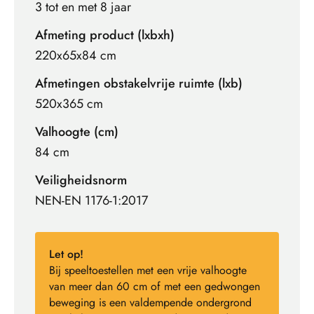
3 tot en met 8 jaar
Afmeting product (lxbxh)
220x65x84 cm
Afmetingen obstakelvrije ruimte (lxb)
520x365 cm
Valhoogte (cm)
84 cm
Veiligheidsnorm
NEN-EN 1176-1:2017
Let op!
Bij speeltoestellen met een vrije valhoogte
van meer dan 60 cm of met een gedwongen
beweging is een valdempende ondergrond