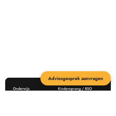
Adviesgesprek aanvragen
Onderwijs
Kinderopvang / BSO
Recreatie
Openbare ruimte
Producten
Offerte aanvragen