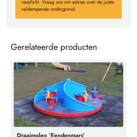
verplicht. Vraag ons om advies over de juiste
valdempende ondergrond.
G
e
r
e
l
a
t
e
e
r
d
e
p
r
o
d
u
c
t
e
n
Draaimolen 'Eendenmars'