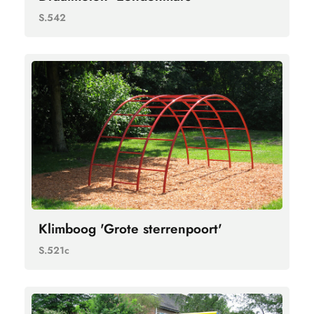
S.542
Klimboog 'Grote sterrenpoort'
S.521c