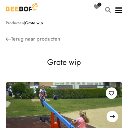
Ga
naar
de
Producten
Grote wip
inhoud
Terug naar
producten
G
r
o
t
e
w
i
p