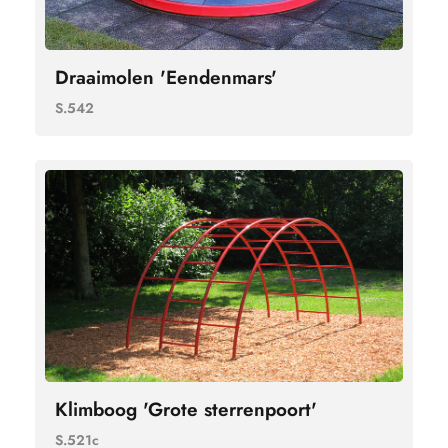
Draaimolen 'Eendenmars'
S.542
Klimboog 'Grote sterrenpoort'
S.521c