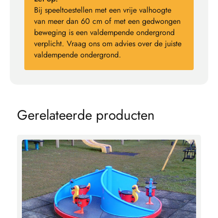
Bij speeltoestellen met een vrije valhoogte
van meer dan 60 cm of met een gedwongen
beweging is een valdempende ondergrond
verplicht. Vraag ons om advies over de juiste
valdempende ondergrond.
G
e
r
e
l
a
t
e
e
r
d
e
p
r
o
d
u
c
t
e
n