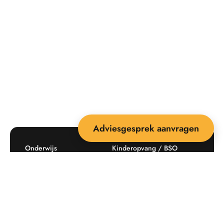
Adviesgesprek aanvragen
Onderwijs
Kinderopvang / BSO
Recreatie
Openbare ruimte
Producten
Offerte aanvragen
Mijn favorieten
Maatwerk