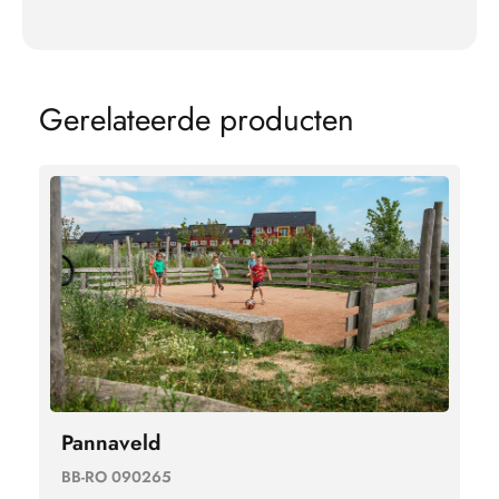
G
e
r
e
l
a
t
e
e
r
d
e
p
r
o
d
u
c
t
e
n
Pannaveld
BB-RO 090265