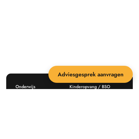
Adviesgesprek aanvragen
Onderwijs
Kinderopvang / BSO
Recreatie
Openbare ruimte
Producten
Offerte aanvragen
Mijn favorieten
Maatwerk