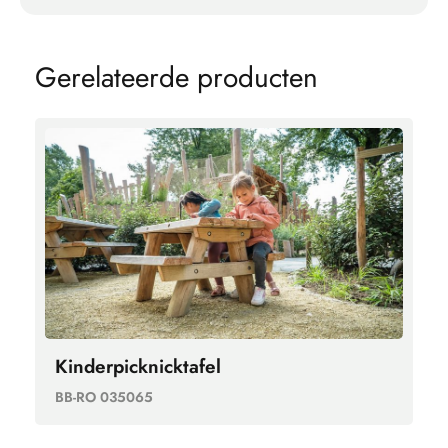
G
e
r
e
l
a
t
e
e
r
d
e
p
r
o
d
u
c
t
e
n
Kinderpicknicktafel
BB-RO 035065