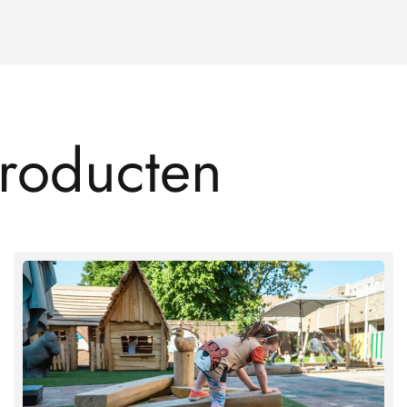
r
o
d
u
c
t
e
n