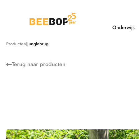
Ga
naar
de
inhoud
Onderwijs
Producten
Junglebrug
Terug naar
producten