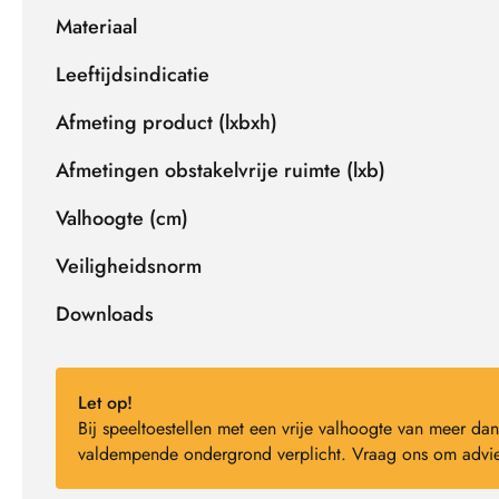
Materiaal
Leeftijdsindicatie
Afmeting product (lxbxh)
Afmetingen obstakelvrije ruimte (lxb)
Valhoogte (cm)
Veiligheidsnorm
Downloads
Let op!
Bij speeltoestellen met een vrije valhoogte van meer 
valdempende ondergrond verplicht. Vraag ons om advie