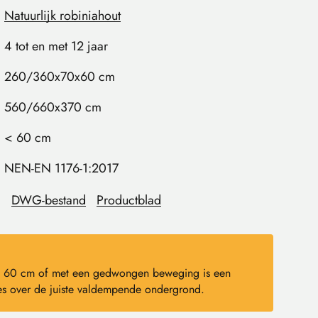
Natuurlijk robiniahout
4 tot en met 12 jaar
260/360x70x60 cm
560/660x370 cm
< 60 cm
NEN-EN 1176-1:2017
DWG-bestand
Productblad
dan 60 cm of met een gedwongen beweging is een
s over de juiste valdempende ondergrond.