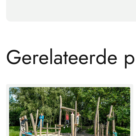
G
e
r
e
l
a
t
e
e
r
d
e
p