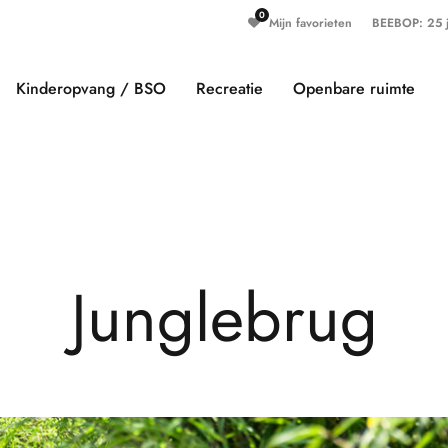
Mijn favorieten
BEEBOP: 25 ja
Kinderopvang / BSO
Recreatie
Openbare ruimte
J
u
n
g
l
e
b
r
u
g