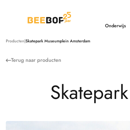
Ga
naar
de
inhoud
Onderwijs
Producten
Skatepark Museumplein Amsterdam
Terug naar
producten
S
k
a
t
e
p
a
r
k