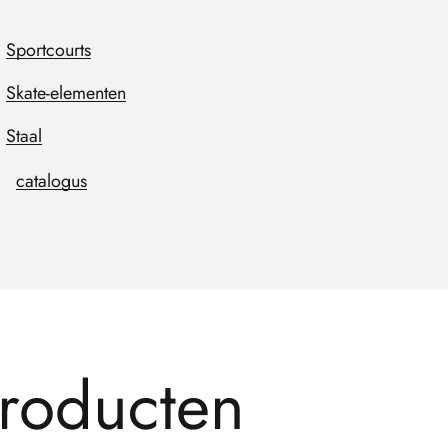
Sportcourts
Skate-elementen
Staal
catalogus
r
o
d
u
c
t
e
n