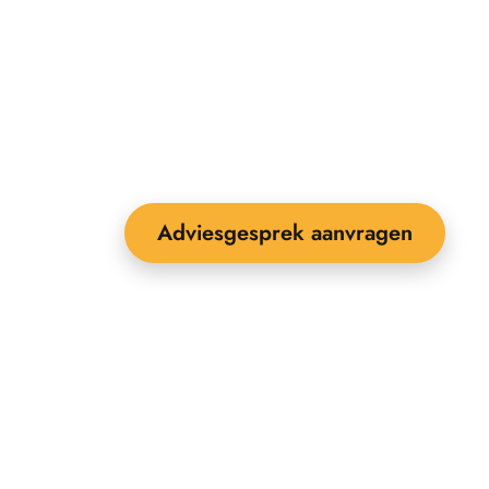
Adviesgesprek aanvragen
EEBOP: 25 jaar specialist in
uitenruimte-inrichting