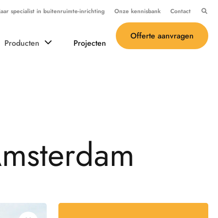
ar specialist in buitenruimte-inrichting
Onze kennisbank
Contact
Offerte aanvragen
Producten
Projecten
A
m
s
t
e
r
d
a
m