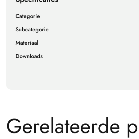
Categorie
Subcategorie
Materiaal
Downloads
G
e
r
e
l
a
t
e
e
r
d
e
p