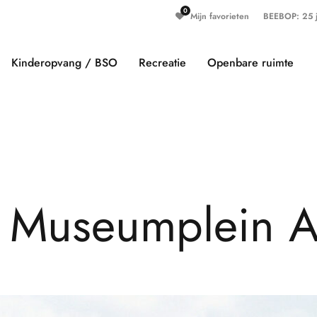
Mijn favorieten
BEEBOP: 25 ja
Kinderopvang / BSO
Recreatie
Openbare ruimte
M
u
s
e
u
m
p
l
e
i
n