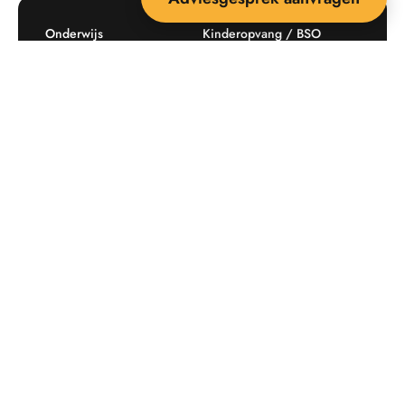
Onderwijs
Kinderopvang / BSO
Recreatie
Openbare ruimte
Producten
Offerte aanvragen
Mijn favorieten
Maatwerk
Informatie plaatsingskosten
Verkoopvoorwaarden
BEEBOP: 25 jaar specialist
Contact
in buitenruimte-inrichting
Downloads
Nieuwsbrief