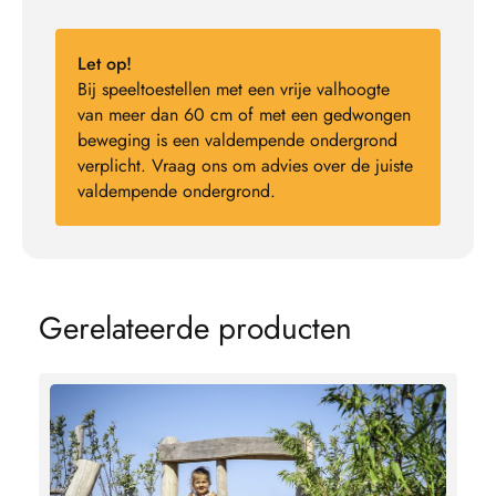
Let op!
Bij speeltoestellen met een vrije valhoogte
van meer dan 60 cm of met een gedwongen
beweging is een valdempende ondergrond
verplicht. Vraag ons om advies over de juiste
valdempende ondergrond.
G
e
r
e
l
a
t
e
e
r
d
e
p
r
o
d
u
c
t
e
n