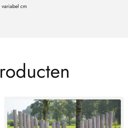
variabel cm
r
o
d
u
c
t
e
n