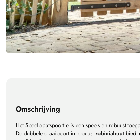
Omschrijving
Het Speelplaatspoortje is een speels en robuust toe
De dubbele draaipoort in robuust
robiniahout
biedt e