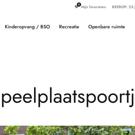
Mijn favorieten
BEEBOP: 25 ja
Kinderopvang / BSO
Recreatie
Openbare ruimte
S
p
e
e
l
p
l
a
a
t
s
p
o
o
r
t