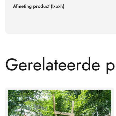
Afmeting product (lxbxh)
G
e
r
e
l
a
t
e
e
r
d
e
p