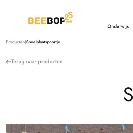
Ga
naar
de
inhoud
Onderwijs
Producten
Speelplaatspoortje
Terug naar
producten