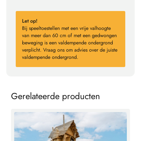
Let op!
Bij speeltoestellen met een vrije valhoogte
van meer dan 60 cm of met een gedwongen
beweging is een valdempende ondergrond
verplicht. Vraag ons om advies over de juiste
valdempende ondergrond.
G
e
r
e
l
a
t
e
e
r
d
e
p
r
o
d
u
c
t
e
n