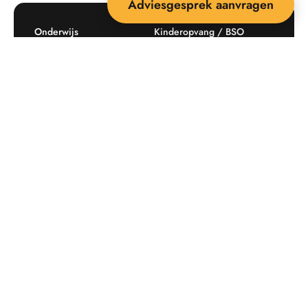
Adviesgesprek aanvragen
Onderwijs
Kinderopvang / BSO
Recreatie
Openbare ruimte
Producten
Offerte aanvragen
Mijn favorieten
Maatwerk
Informatie plaatsingskosten
Verkoopvoorwaarden
BEEBOP: 25 jaar specialist
Contact
in buitenruimte-inrichting
Downloads
Nieuwsbrief