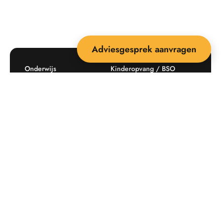
Adviesgesprek aanvragen
Onderwijs
Kinderopvang / BSO
Recreatie
Openbare ruimte
Producten
Offerte aanvragen
Mijn favorieten
Maatwerk
Informatie plaatsingskosten
Verkoopvoorwaarden
BEEBOP: 25 jaar specialist
Contact
in buitenruimte-inrichting
Downloads