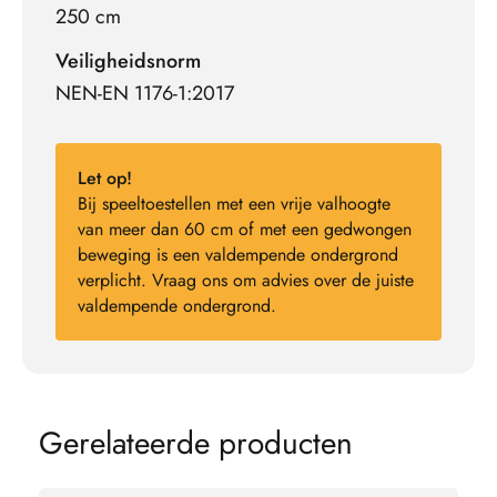
250 cm
Veiligheidsnorm
NEN-EN 1176-1:2017
Let op!
Bij speeltoestellen met een vrije valhoogte
van meer dan 60 cm of met een gedwongen
beweging is een valdempende ondergrond
verplicht. Vraag ons om advies over de juiste
valdempende ondergrond.
G
e
r
e
l
a
t
e
e
r
d
e
p
r
o
d
u
c
t
e
n