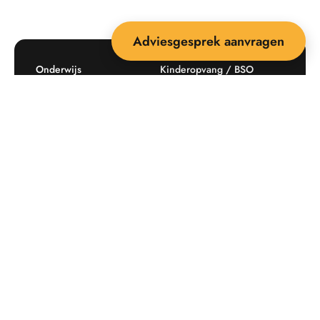
Adviesgesprek aanvragen
Onderwijs
Kinderopvang / BSO
Recreatie
Openbare ruimte
Producten
Offerte aanvragen
Mijn favorieten
Maatwerk
Informatie plaatsingskosten
Verkoopvoorwaarden
BEEBOP: 25 jaar specialist
Contact
in buitenruimte-inrichting
Downloads