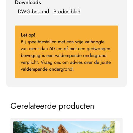
Downloads
DWG-bestand
Productblad
Let op!
Bij speeltoestellen met een vrije valhoogte
van meer dan 60 cm of met een gedwongen
beweging is een valdempende ondergrond
verplicht. Vraag ons om advies over de juiste
valdempende ondergrond.
G
e
r
e
l
a
t
e
e
r
d
e
p
r
o
d
u
c
t
e
n