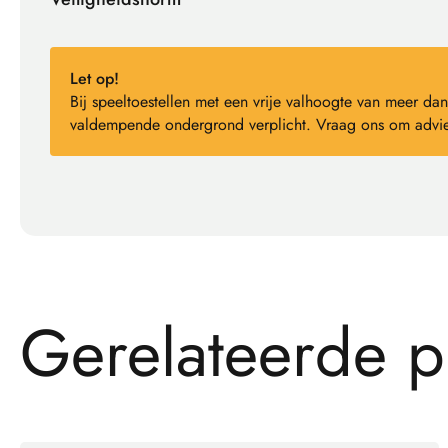
Let op!
Bij speeltoestellen met een vrije valhoogte van meer 
valdempende ondergrond verplicht. Vraag ons om advie
G
e
r
e
l
a
t
e
e
r
d
e
p