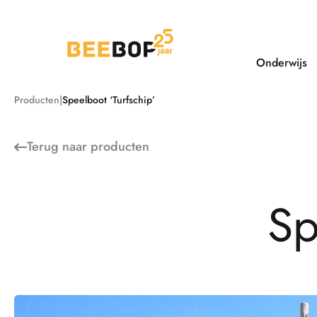
Ga
naar
de
inhoud
Onderwijs
Producten
Speelboot ‘Turfschip’
Terug naar
producten
S