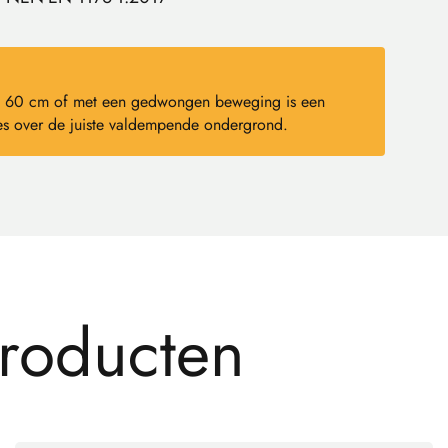
dan 60 cm of met een gedwongen beweging is een
s over de juiste valdempende ondergrond.
r
o
d
u
c
t
e
n