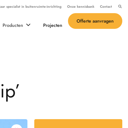
ar specialist in buitenruimte-inrichting
Onze kennisbank
Contact
Offerte aanvragen
Producten
Projecten
i
p
’