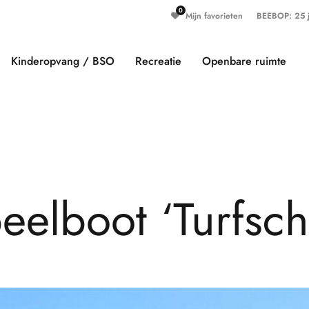
Mijn favorieten
BEEBOP: 25 ja
Kinderopvang / BSO
Recreatie
Openbare ruimte
p
e
e
l
b
o
o
t
‘
T
u
r
f
s
c
h