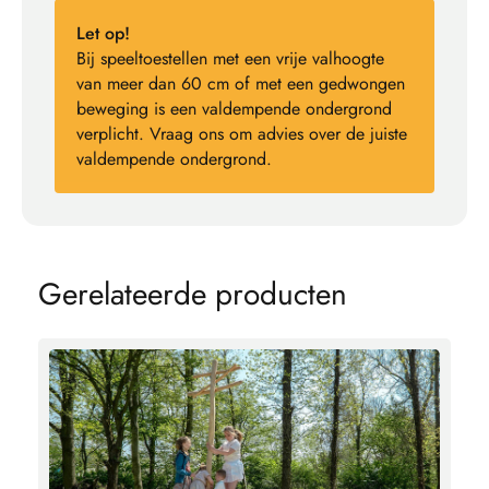
Let op!
Bij speeltoestellen met een vrije valhoogte
van meer dan 60 cm of met een gedwongen
beweging is een valdempende ondergrond
verplicht. Vraag ons om advies over de juiste
valdempende ondergrond.
G
e
r
e
l
a
t
e
e
r
d
e
p
r
o
d
u
c
t
e
n