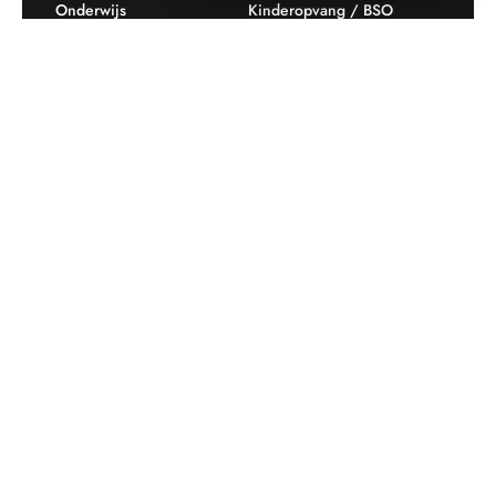
Onderwijs
Kinderopvang / BSO
Recreatie
Openbare ruimte
Producten
Offerte aanvragen
Mijn favorieten
Maatwerk
Informatie plaatsingskosten
Verkoopvoorwaarden
BEEBOP: 25 jaar specialist
Contact
in buitenruimte-inrichting
Downloads
Nieuwsbrief
Op de hoogte blijven van aanbiedingen en