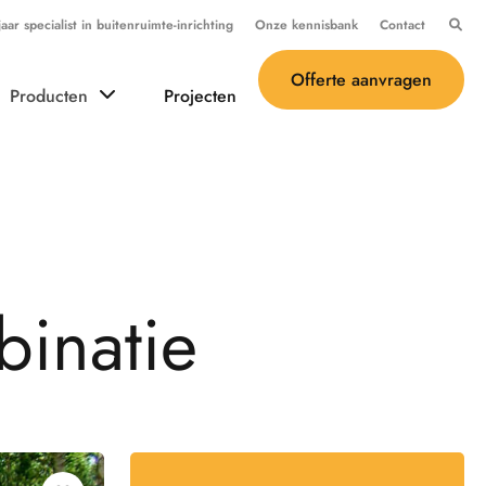
ar specialist in buitenruimte-inrichting
Onze kennisbank
Contact
Offerte aanvragen
Producten
Projecten
b
i
n
a
t
i
e