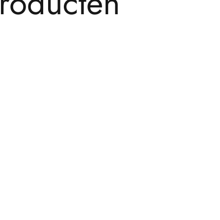
r
o
d
u
c
t
e
n