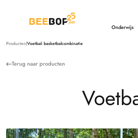
Ga
naar
de
inhoud
Onderwijs
Producten
Voetbal- basketbalcombinatie
Terug naar
producten
V
o
e
t
b