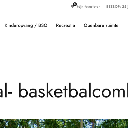
Mijn favorieten
BEEBOP: 25 ja
Kinderopvang / BSO
Recreatie
Openbare ruimte
a
l
-
b
a
s
k
e
t
b
a
l
c
o
m