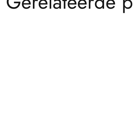
G
e
r
e
l
a
t
e
e
r
d
e
p