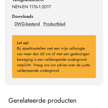
NEN-EN 1176-1:2017
Downloads
DWG-bestand
Productblad
Let op!
Bij speeltoestellen met een vrije valhoogte
van meer dan 60 cm of met een gedwongen
beweging is een valdempende ondergrond
verplicht. Vraag ons om advies over de juiste
valdempende ondergrond.
G
e
r
e
l
a
t
e
e
r
d
e
p
r
o
d
u
c
t
e
n