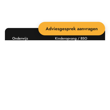
Adviesgesprek aanvragen
Onderwijs
Kinderopvang / BSO
Recreatie
Openbare ruimte
Producten
Offerte aanvragen
Mijn favorieten
Maatwerk
Informatie plaatsingskosten
Verkoopvoorwaarden
BEEBOP: 25 jaar specialist
Contact
in buitenruimte-inrichting
Downloads