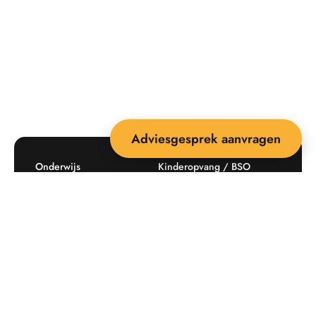
Adviesgesprek aanvragen
Onderwijs
Kinderopvang / BSO
Recreatie
Openbare ruimte
Producten
Offerte aanvragen
Mijn favorieten
Maatwerk
Informatie plaatsingskosten
Verkoopvoorwaarden