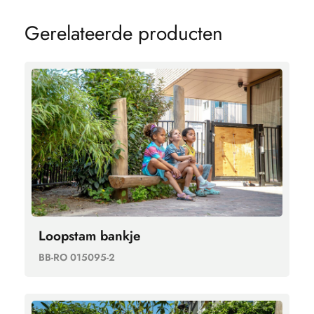
G
e
r
e
l
a
t
e
e
r
d
e
p
r
o
d
u
c
t
e
n
Loopstam bankje
BB-RO 015095-2