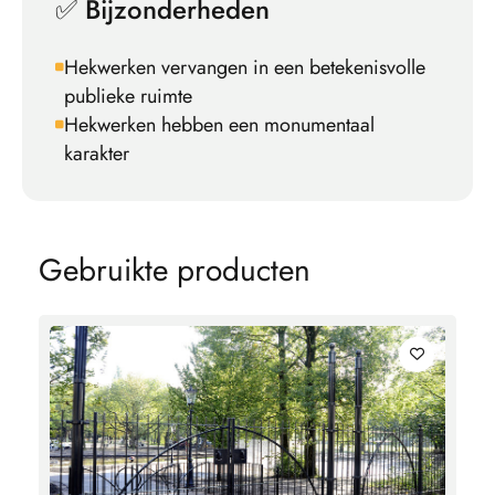
✅ Bijzonderheden
Hekwerken vervangen in een betekenisvolle
publieke ruimte
Hekwerken hebben een monumentaal
karakter
G
e
b
r
u
i
k
t
e
p
r
o
d
u
c
t
e
n