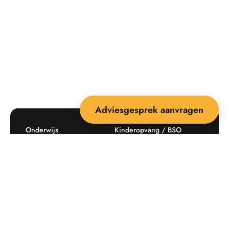
Adviesgesprek aanvragen
Onderwijs
Kinderopvang / BSO
Recreatie
Openbare ruimte
Producten
Offerte aanvragen
Mijn favorieten
Maatwerk
Informatie plaatsingskosten
Verkoopvoorwaarden