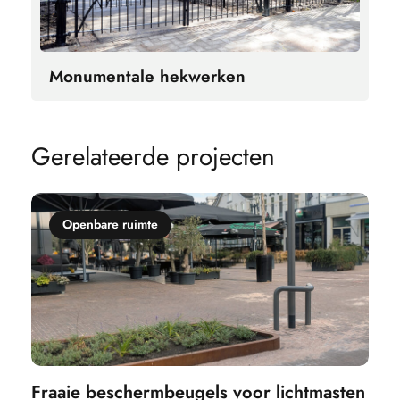
Monumentale hekwerken
G
e
r
e
l
a
t
e
e
r
d
e
p
r
o
j
e
c
t
e
n
Openbare ruimte
Fraaie beschermbeugels voor lichtmasten