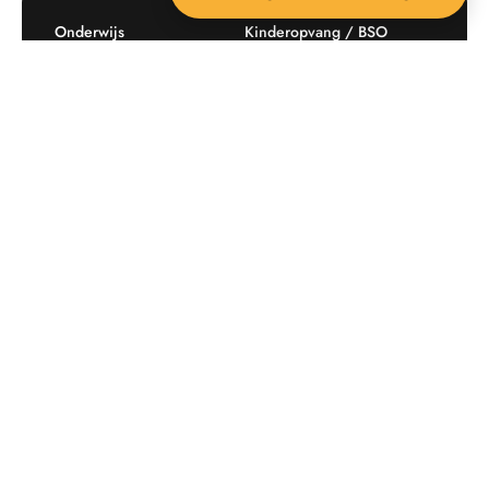
Onderwijs
Kinderopvang / BSO
Recreatie
Openbare ruimte
Producten
Offerte aanvragen
Mijn favorieten
Maatwerk
Informatie plaatsingskosten
Verkoopvoorwaarden
BEEBOP: 25 jaar specialist
Contact
in buitenruimte-inrichting
Downloads
Nieuwsbrief
Op de hoogte blijven van aanbiedingen en