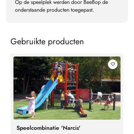
Op de speelplek werden door BeeBop de
onderstaande producten toegepast.
G
e
b
r
u
i
k
t
e
p
r
o
d
u
c
t
e
n
Speelcombinatie 'Narcis'