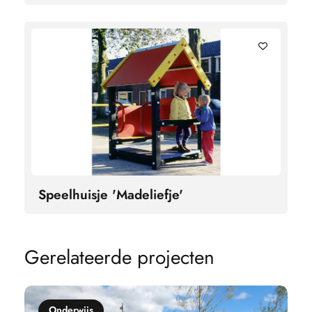
Speelhuisje 'Madeliefje'
G
e
r
e
l
a
t
e
e
r
d
e
p
r
o
j
e
c
t
e
n
Onderwijs