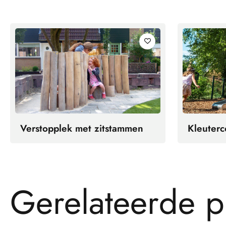
Verstopplek met zitstammen
Kleuterc
G
e
r
e
l
a
t
e
e
r
d
e
p