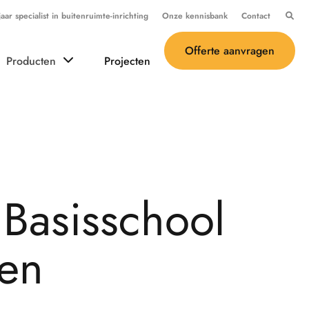
ar specialist in buitenruimte-inrichting
Onze kennisbank
Contact
Offerte aanvragen
Producten
Projecten
B
a
s
i
s
s
c
h
o
o
l
e
n