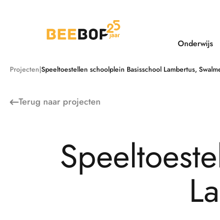
Ga
naar
de
inhoud
Onderwijs
Projecten
Speeltoestellen schoolplein Basisschool Lambertus, Swalm
Terug naar
projecten
S
p
e
e
l
t
o
e
s
t
e
L
a