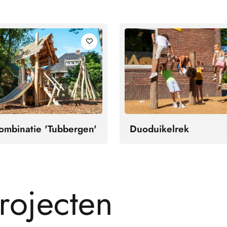
ombinatie 'Tubbergen'
Duoduikelrek
r
o
j
e
c
t
e
n