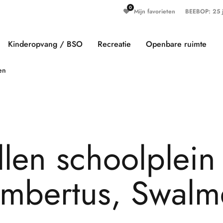
Mijn favorieten
BEEBOP: 25 ja
Kinderopvang / BSO
Recreatie
Openbare ruimte
en
l
l
e
n
s
c
h
o
o
l
p
l
e
i
n
m
b
e
r
t
u
s
,
S
w
a
l
m