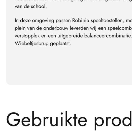
van de school.
In deze omgeving passen Robinia speeltoestellen, met h
plein van de onderbouw leverden wij een speelcombin
verstopplek en een uitgebreide balanceercombinati
Wiebeltjesbrug geplaatst.
G
e
b
r
u
i
k
t
e
p
r
o