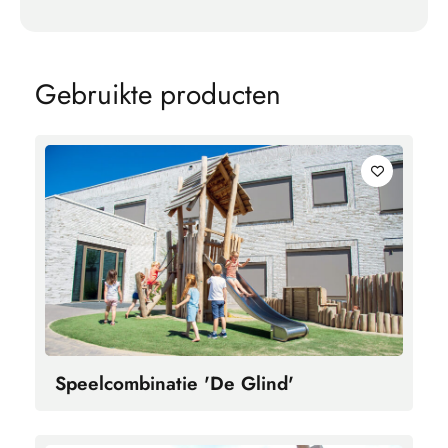
G
e
b
r
u
i
k
t
e
p
r
o
d
u
c
t
e
n
Speelcombinatie 'De Glind'