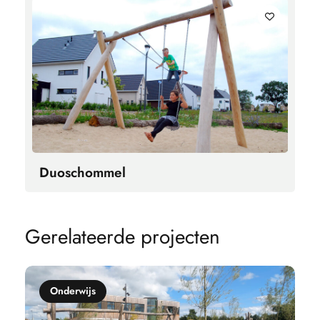
Duoschommel
G
e
r
e
l
a
t
e
e
r
d
e
p
r
o
j
e
c
t
e
n
Onderwijs