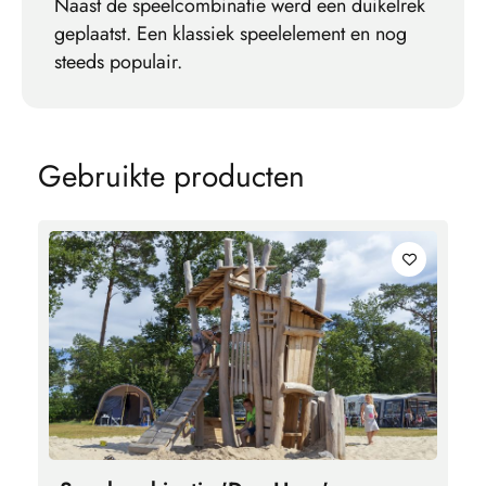
Naast de speelcombinatie werd een duikelrek
geplaatst. Een klassiek speelelement en nog
steeds populair.
G
e
b
r
u
i
k
t
e
p
r
o
d
u
c
t
e
n