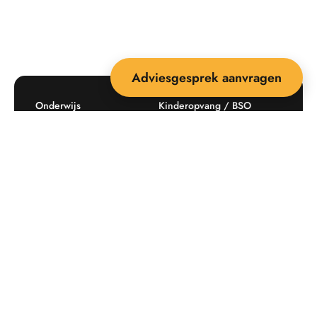
Adviesgesprek aanvragen
Onderwijs
Kinderopvang / BSO
Recreatie
Openbare ruimte
Producten
Offerte aanvragen
Mijn favorieten
Maatwerk
Informatie plaatsingskosten
Verkoopvoorwaarden
BEEBOP: 25 jaar specialist
Contact
in buitenruimte-inrichting
Downloads