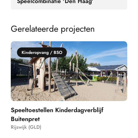
Speelcombinatie 'Den Haag'
G
e
r
e
l
a
t
e
e
r
d
e
p
r
o
j
e
c
t
e
n
Kinderopvang / BSO
Speeltoestellen Kinderdagverblijf
Buitenpret
Rijswijk (GLD)