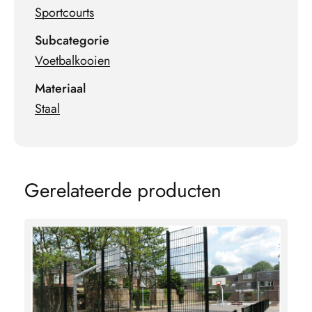
Sportcourts
Subcategorie
Voetbalkooien
Materiaal
Staal
G
e
r
e
l
a
t
e
e
r
d
e
p
r
o
d
u
c
t
e
n