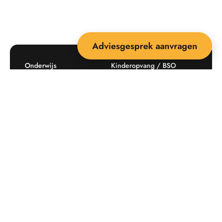
Adviesgesprek aanvragen
Onderwijs
Kinderopvang / BSO
Recreatie
Openbare ruimte
Producten
Offerte aanvragen
Mijn favorieten
Maatwerk
Informatie plaatsingskosten
Verkoopvoorwaarden
BEEBOP: 25 jaar specialist
Contact
in buitenruimte-inrichting
Downloads