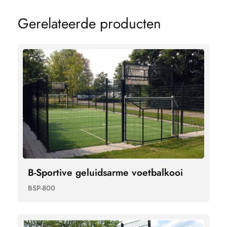
G
e
r
e
l
a
t
e
e
r
d
e
p
r
o
d
u
c
t
e
n
B-Sportive geluidsarme voetbalkooi
BSP-800