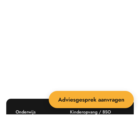
Adviesgesprek aanvragen
Onderwijs
Kinderopvang / BSO
Recreatie
Openbare ruimte
Producten
Offerte aanvragen