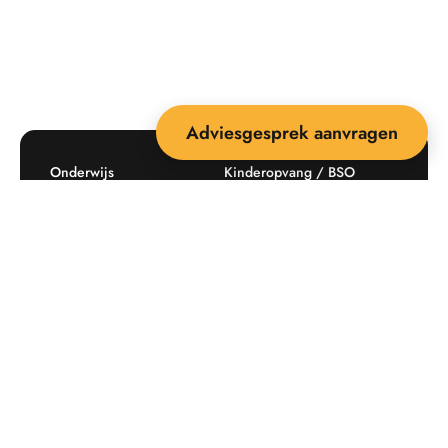
Adviesgesprek aanvragen
Onderwijs
Kinderopvang / BSO
Recreatie
Openbare ruimte
Producten
Offerte aanvragen
Mijn favorieten
Maatwerk
Informatie plaatsingskosten
Verkoopvoorwaarden
BEEBOP: 25 jaar specialist
Contact
in buitenruimte-inrichting