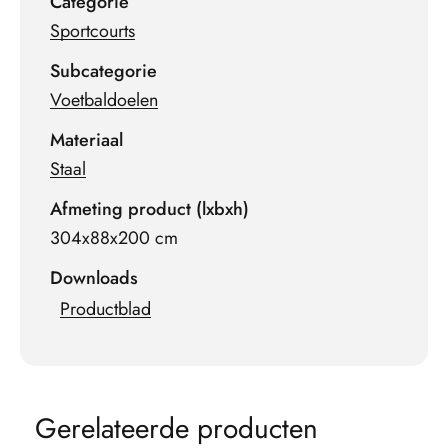
Categorie
Sportcourts
Subcategorie
Voetbaldoelen
Materiaal
Staal
Afmeting product (lxbxh)
304x88x200 cm
Downloads
Productblad
G
e
r
e
l
a
t
e
e
r
d
e
p
r
o
d
u
c
t
e
n