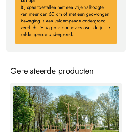
Let op!
Bij speeltoestellen met een vrije valhoogte
van meer dan 60 cm of met een gedwongen
beweging is een valdempende ondergrond
verplicht. Vraag ons om advies over de juiste
valdempende ondergrond.
G
e
r
e
l
a
t
e
e
r
d
e
p
r
o
d
u
c
t
e
n