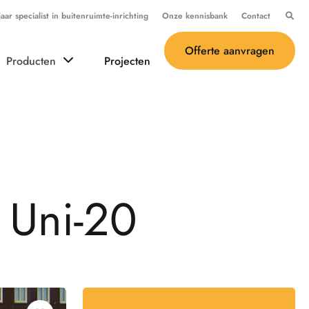
ar specialist in buitenruimte-inrichting
Onze kennisbank
Contact
Offerte aanvragen
Producten
Projecten
U
n
i
-
2
0