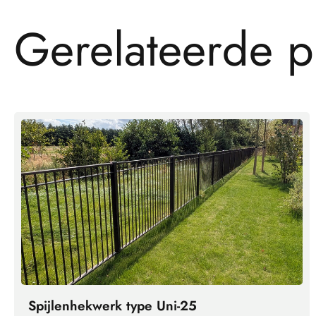
G
e
r
e
l
a
t
e
e
r
d
e
p
Spijlenhekwerk type Uni-25