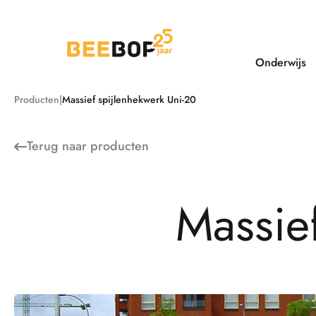
Ga
naar
de
inhoud
Onderwijs
Producten
Massief spijlenhekwerk Uni-20
Terug naar
producten
M
a
s
s
i
e