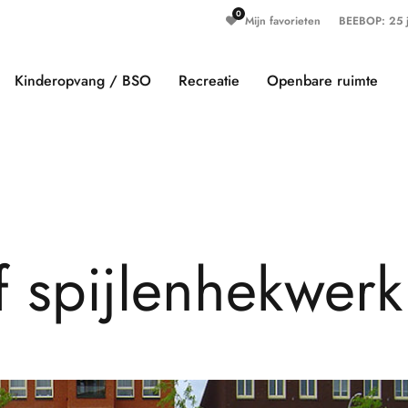
Mijn favorieten
BEEBOP: 25 ja
Kinderopvang / BSO
Recreatie
Openbare ruimte
f
s
p
i
j
l
e
n
h
e
k
w
e
r
k