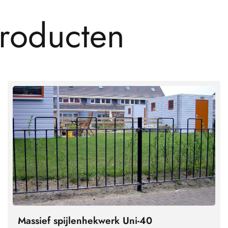
r
o
d
u
c
t
e
n
Massief spijlenhekwerk Uni-40