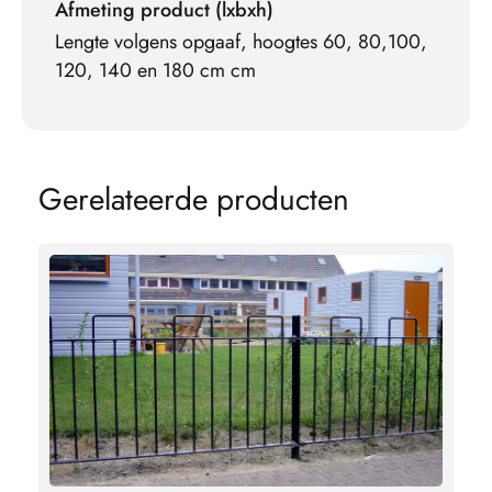
Afmeting product (lxbxh)
Lengte volgens opgaaf, hoogtes 60, 80,100,
120, 140 en 180 cm cm
G
e
r
e
l
a
t
e
e
r
d
e
p
r
o
d
u
c
t
e
n