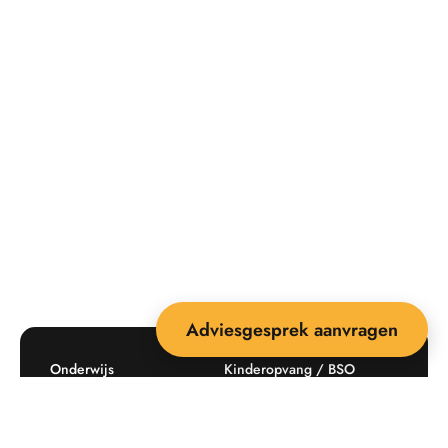
Adviesgesprek aanvragen
Onderwijs
Kinderopvang / BSO
Recreatie
Openbare ruimte