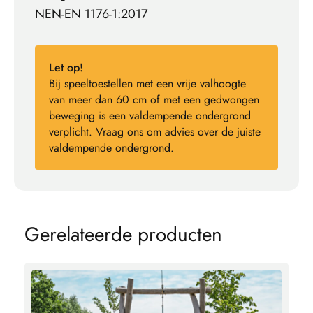
NEN-EN 1176-1:2017
Let op!
Bij speeltoestellen met een vrije valhoogte
van meer dan 60 cm of met een gedwongen
beweging is een valdempende ondergrond
verplicht. Vraag ons om advies over de juiste
valdempende ondergrond.
G
e
r
e
l
a
t
e
e
r
d
e
p
r
o
d
u
c
t
e
n