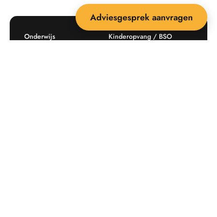
Adviesgesprek aanvragen
Onderwijs
Kinderopvang / BSO
Recreatie
Openbare ruimte
Producten
Offerte aanvragen
Mijn favorieten
Maatwerk
Informatie plaatsingskosten
Verkoopvoorwaarden
BEEBOP: 25 jaar specialist
Contact
in buitenruimte-inrichting
Downloads
Nieuwsbrief