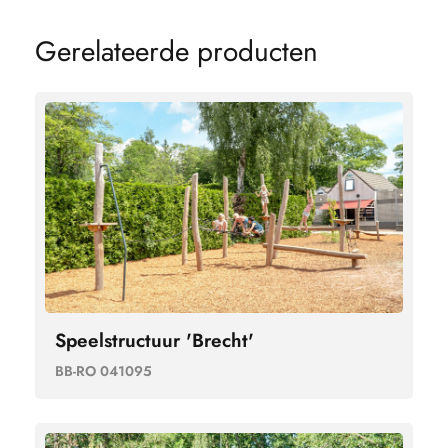
G
e
r
e
l
a
t
e
e
r
d
e
p
r
o
d
u
c
t
e
n
Speelstructuur 'Brecht'
BB-RO 041095