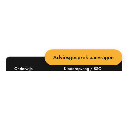
Adviesgesprek aanvragen
Onderwijs
Kinderopvang / BSO
Recreatie
Openbare ruimte
Producten
Offerte aanvragen
Mijn favorieten
Maatwerk
Informatie plaatsingskosten
Verkoopvoorwaarden